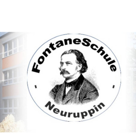
le Neuruppin
S
chulzentrum mit 