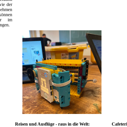
wie der
rnehmen
können
er im
angen.
Reisen und Ausflüge - raus in die Welt:
Cafeter