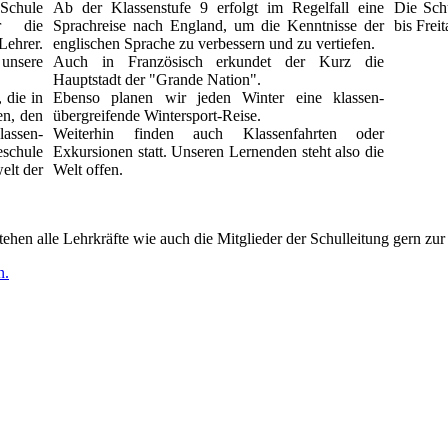
 Schule
Ab der Klassenstufe 9 erfolgt im Regelfall eine
Die Sch
ür die
Sprachreise nach England, um die Kenntnisse der
bis Frei
Lehrer.
englischen Sprache zu verbessern und zu vertiefen.
 unsere
Auch in Französisch erkundet der Kurz die
Hauptstadt der "Grande Nation".
 die in
Ebenso planen wir jeden Winter eine klassen-
en, den
übergrei­fende Wintersport-Reise.
assen-
Weiterhin finden auch Klassenfahrten oder
eschule
Exkursionen statt. Unseren Lernenden steht also die
elt der
Welt offen.
ehen alle Lehrkräfte wie auch die Mitglieder der Schulleitung gern zu
n.