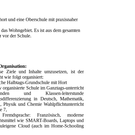
hort und eine Oberschule mit praxisnaher
 das Wohngebiet. Es ist aus dem gesamten
r vor der Schule.
Organisation:
e Ziele und Inhalte umzusetzen, ist der
t wie folgt organisiert:
iche Halbtags-Grundschule mit Hort
iv organisierte Schule im Ganztags-unterricht
tunden und Klassen-leiterstunde
gsdifferenzierung in Deutsch, Mathematik,
h, Physik und Chemie Wahlpflichtunterricht
e 7,
 Fremdsprache: Französisch, moderne
chtsmittel wie SMART-Boards, Laptops und
huleigene Cloud (auch im Home-Schooling