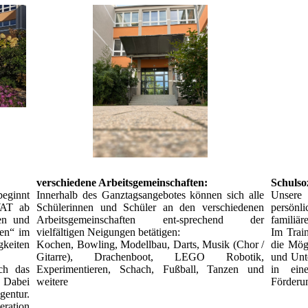
verschiedene Arbeitsgemeinschaften:
Schulso
beginnt
Innerhalb des Ganztagsangebotes können sich alle
Unsere 
WAT ab
Schülerinnen und Schüler an den verschiedenen
persönl
en und
Arbeitsgemeinschaften ent-sprechend der
familiär
nen“ im
vielfältigen Neigungen betätigen:
Im Trai
keiten
Kochen, Bowling, Modellbau, Darts, Musik (Chor /
die Mögl
Gitarre), Drachenboot, LEGO Robotik,
und Unt
ch das
Experimentieren, Schach, Fußball, Tanzen und
in ein
 Dabei
weitere
Förderu
gentur.
eration