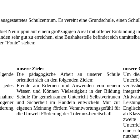
usgestattetes Schulzentrum. Es vereint eine Grundschule, einen Schul
iet Neuruppin auf einem großzügigen Areal mit offener Einbindung in
en sehr gut zu erreichen, eine Bushaltestelle befindet sich unmittelba
er "Fonte" stehen:
unsere Ziele:
unsere 
olgende
Die pädagogische Arbeit an unserer Schule
Um dies
orientiert sich an den folgenden Zielen:
Unterrich
 jedes
Freude am Erlernen und Anwenden von neuem
verlässl
Wissen und Können Vielseitigkeit in der Bildung
integrat
ilnahme
Schule für gemeinsamen Unterricht Selbstvertrauen
Aktivs
ogener
und Sicherheit im Handeln entwickeln Mut zur
Leistun
ierung
eigenen Meinung fördern Verantwortungsgefühl für
Englisc
die Umwelt Förderung der Toleranz-bereitschaft
ab Klass
zweite
Unterri
eine sc
nutzbar)